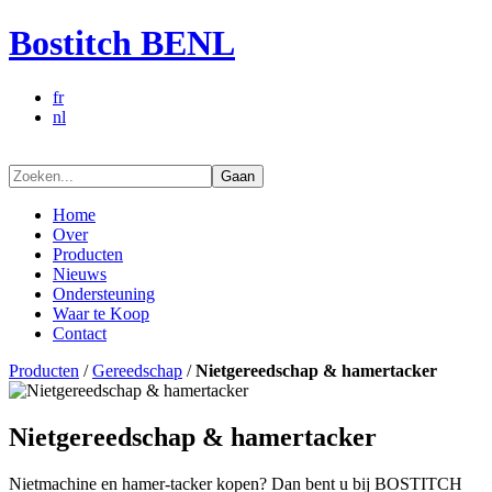
Bostitch BENL
fr
nl
Gaan
Home
Over
Producten
Nieuws
Ondersteuning
Waar te Koop
Contact
Producten
/
Gereedschap
/
Nietgereedschap & hamertacker
Nietgereedschap & hamertacker
Nietmachine en hamer-tacker kopen? Dan bent u bij BOSTITCH