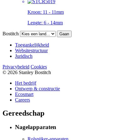
Kroon:
11 - 11mm
Lengte:
6 - 14mm
Bostitch
Gaan
Toegankelijkheid
Websitestructuur
Juridisch
Privacybeleid
Cookies
© 2026 Stanley Bostitch
Het bedrijf
Ontwerp & constructie
Ecosmart
Careers
Gereedschap
Nagelapparaten
Rolspijker-apparaten