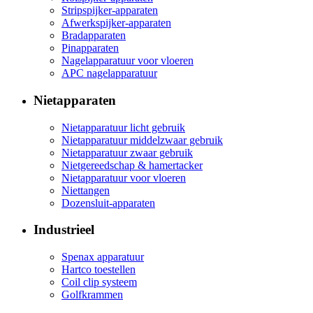
Stripspijker-apparaten
Afwerkspijker-apparaten
Bradapparaten
Pinapparaten
Nagelapparatuur voor vloeren
APC nagelapparatuur
Nietapparaten
Nietapparatuur licht gebruik
Nietapparatuur middelzwaar gebruik
Nietapparatuur zwaar gebruik
Nietgereedschap & hamertacker
Nietapparatuur voor vloeren
Niettangen
Dozensluit-apparaten
Industrieel
Spenax apparatuur
Hartco toestellen
Coil clip systeem
Golfkrammen