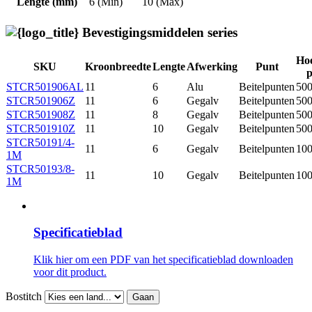
Lengte (mm)
6 (Min)
10 (Max)
Bevestigingsmiddelen series
Hoe
SKU
Kroonbreedte
Lengte
Afwerking
Punt
p
STCR501906AL
11
6
Alu
Beitelpunten
50
STCR501906Z
11
6
Gegalv
Beitelpunten
50
STCR501908Z
11
8
Gegalv
Beitelpunten
50
STCR501910Z
11
10
Gegalv
Beitelpunten
50
STCR50191/4-
11
6
Gegalv
Beitelpunten
10
1M
STCR50193/8-
11
10
Gegalv
Beitelpunten
10
1M
Specificatieblad
Klik hier om een ​​PDF van het specificatieblad downloaden
voor dit product.
Bostitch
Gaan