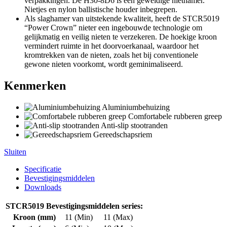
verpakkingen. De H30-8D6 is een geweldige niethamer.
Nietjes en nylon ballistische houder inbegrepen.
Als slaghamer van uitstekende kwaliteit, heeft de STCR5019
“Power Crown” nieter een ingebouwde technologie om
gelijkmatig en veilig nieten te verzekeren. De hoekige kroon
vermindert ruimte in het doorvoerkanaal, waardoor het
kromtrekken van de nieten, zoals het bij conventionele
gewone nieten voorkomt, wordt geminimaliseerd.
Kenmerken
Aluminiumbehuizing
Comfortabele rubberen greep
Anti-slip stootranden
Gereedschapsriem
Sluiten
Specificatie
Bevestigingsmiddelen
Downloads
STCR5019 Bevestigingsmiddelen series:
Kroon (mm)
11 (Min)
11 (Max)