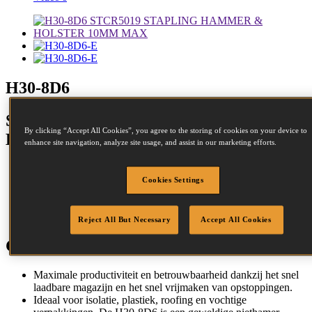
H30-8D6
STCR5019 STAPLING HAMMER &
By clicking “Accept All Cookies”, you agree to the storing of cookies on your device to
HOLSTER 10MM MAX
enhance site navigation, analyze site usage, and assist in our marketing efforts.
Cookies Settings
Kroon:
11 - 11mm
Lengte:
6 - 10mm
Reject All But Necessary
Accept All Cookies
Gereedschapsinformatie
Maximale productiviteit en betrouwbaarheid dankzij het snel
laadbare magazijn en het snel vrijmaken van opstoppingen.
Ideaal voor isolatie, plastiek, roofing en vochtige