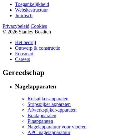
Toegankelijkheid
Websitestructuur
Juridisch
Privacybeleid
Cookies
© 2026 Stanley Bostitch
Het bedrijf
Ontwerp & constructie
Ecosmart
Careers
Gereedschap
Nagelapparaten
Rolspijker-apparaten
Stripspijker-apparaten
Afwerkspijker-apparaten
Bradapparaten
Pinapparaten
Nagelapparatuur voor vloeren
APC nagelapparatuur