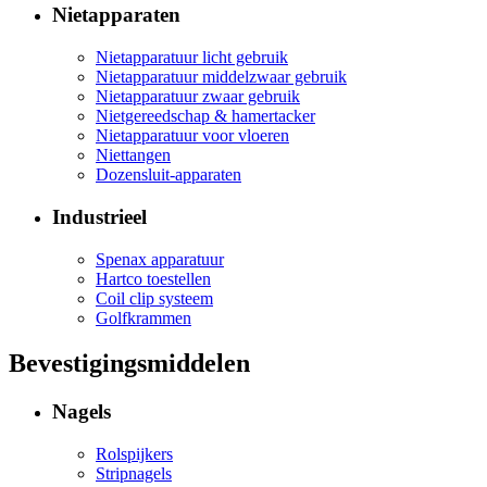
Nietapparaten
Nietapparatuur licht gebruik
Nietapparatuur middelzwaar gebruik
Nietapparatuur zwaar gebruik
Nietgereedschap & hamertacker
Nietapparatuur voor vloeren
Niettangen
Dozensluit-apparaten
Industrieel
Spenax apparatuur
Hartco toestellen
Coil clip systeem
Golfkrammen
Bevestigingsmiddelen
Nagels
Rolspijkers
Stripnagels