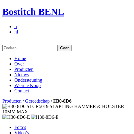
Bostitch BENL
fr
nl
Gaan
Home
Over
Producten
Nieuws
Ondersteuning
Waar te Koop
Contact
Producten
/
Gereedschap
/
H30-8D6
Foto’s
Video’s