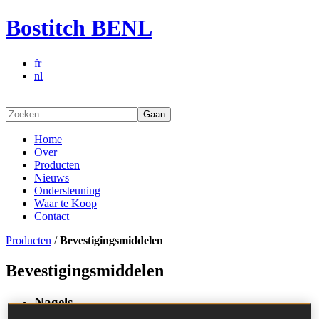
Bostitch BENL
fr
nl
Gaan
Home
Over
Producten
Nieuws
Ondersteuning
Waar te Koop
Contact
Producten
/
Bevestigingsmiddelen
Bevestigingsmiddelen
Nagels