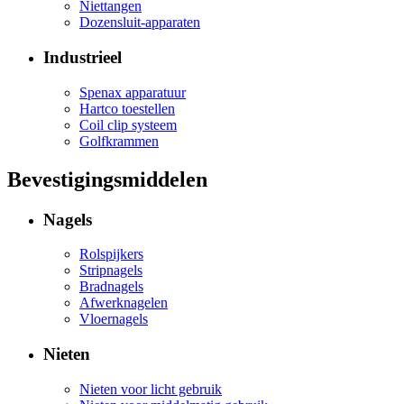
Niettangen
Dozensluit-apparaten
Industrieel
Spenax apparatuur
Hartco toestellen
Coil clip systeem
Golfkrammen
Bevestigingsmiddelen
Nagels
Rolspijkers
Stripnagels
Bradnagels
Afwerknagelen
Vloernagels
Nieten
Nieten voor licht gebruik