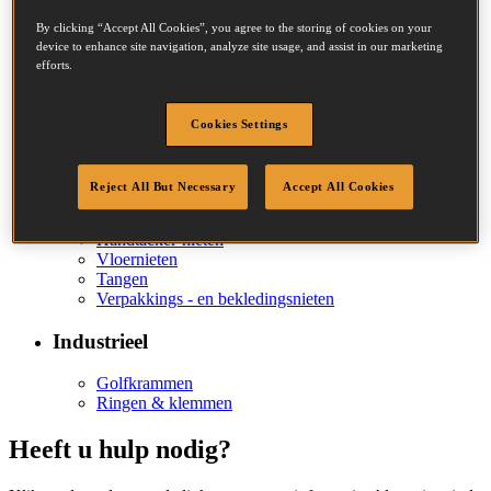
Rolspijkers
By clicking “Accept All Cookies”, you agree to the storing of cookies on your
Stripnagels
device to enhance site navigation, analyze site usage, and assist in our marketing
Bradnagels
efforts.
Afwerknagelen
Vloernagels
Cookies Settings
Nieten
Nieten voor licht gebruik
Reject All But Necessary
Accept All Cookies
Nieten voor middelmatig gebruik
Nieten voor zwaar gebruik
Handtacker-nieten
Vloernieten
Tangen
Verpakkings - en bekledingsnieten
Industrieel
Golfkrammen
Ringen & klemmen
Heeft u hulp nodig?