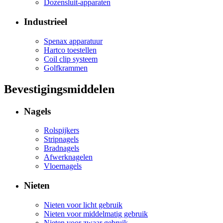
Dozensluit-apparaten
Industrieel
Spenax apparatuur
Hartco toestellen
Coil clip systeem
Golfkrammen
Bevestigingsmiddelen
Nagels
Rolspijkers
Stripnagels
Bradnagels
Afwerknagelen
Vloernagels
Nieten
Nieten voor licht gebruik
Nieten voor middelmatig gebruik
Nieten voor zwaar gebruik