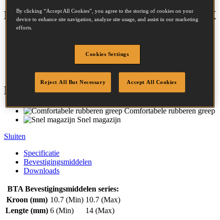
By clicking “Accept All Cookies”, you agree to the storing of cookies on your
BTA STAPLING HAMMER 14MM MAX
device to enhance site navigation, analyze site usage, and assist in our marketing
efforts.
Kroon:
10.7 - 10.7mm
Cookies Settings
Lengte:
6 - 14mm
Reject All But Necessary
Accept All Cookies
Kenmerken
Comfortabele rubberen greep
Snel magazijn
Sluiten
Specificatie
Bevestigingsmiddelen
Downloads
BTA Bevestigingsmiddelen series:
Kroon (mm)
10.7 (Min)
10.7 (Max)
Lengte (mm)
6 (Min)
14 (Max)