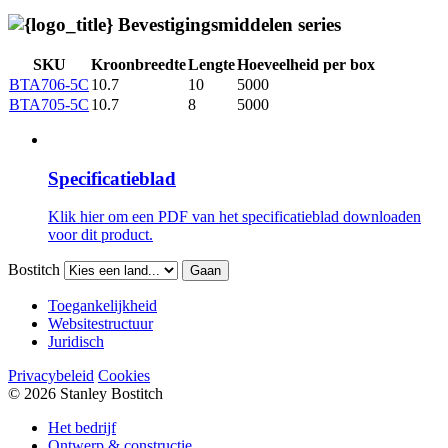
Bevestigingsmiddelen series
SKU
Kroonbreedte
Lengte
Hoeveelheid per box
BTA706-5C
10.7
10
5000
BTA705-5C
10.7
8
5000
Specificatieblad
Klik hier om een ​​PDF van het specificatieblad downloaden
voor dit product.
Bostitch
Gaan
Toegankelijkheid
Websitestructuur
Juridisch
Privacybeleid
Cookies
© 2026 Stanley Bostitch
Het bedrijf
Ontwerp & constructie