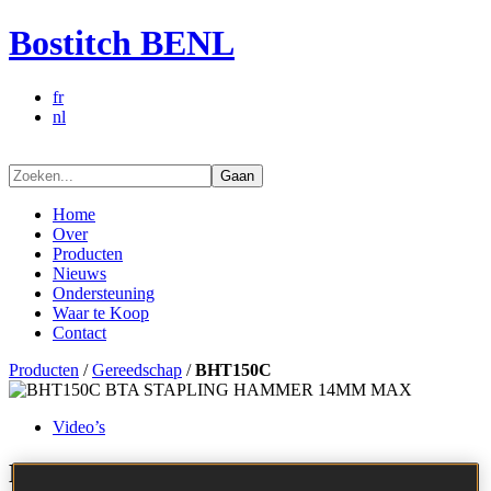
Bostitch BENL
fr
nl
Gaan
Home
Over
Producten
Nieuws
Ondersteuning
Waar te Koop
Contact
Producten
/
Gereedschap
/
BHT150C
Video’s
BHT150C