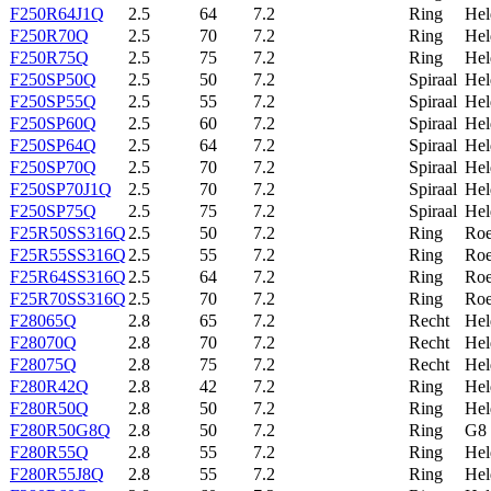
F250R64J1Q
2.5
64
7.2
Ring
Hel
F250R70Q
2.5
70
7.2
Ring
Hel
F250R75Q
2.5
75
7.2
Ring
Hel
F250SP50Q
2.5
50
7.2
Spiraal
Hel
F250SP55Q
2.5
55
7.2
Spiraal
Hel
F250SP60Q
2.5
60
7.2
Spiraal
Hel
F250SP64Q
2.5
64
7.2
Spiraal
Hel
F250SP70Q
2.5
70
7.2
Spiraal
Hel
F250SP70J1Q
2.5
70
7.2
Spiraal
Hel
F250SP75Q
2.5
75
7.2
Spiraal
Hel
F25R50SS316Q
2.5
50
7.2
Ring
Roe
F25R55SS316Q
2.5
55
7.2
Ring
Roe
F25R64SS316Q
2.5
64
7.2
Ring
Roe
F25R70SS316Q
2.5
70
7.2
Ring
Roe
F28065Q
2.8
65
7.2
Recht
Hel
F28070Q
2.8
70
7.2
Recht
Hel
F28075Q
2.8
75
7.2
Recht
Hel
F280R42Q
2.8
42
7.2
Ring
Hel
F280R50Q
2.8
50
7.2
Ring
Hel
F280R50G8Q
2.8
50
7.2
Ring
G8
F280R55Q
2.8
55
7.2
Ring
Hel
F280R55J8Q
2.8
55
7.2
Ring
Hel