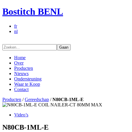
Bostitch BENL
fr
nl
Gaan
Home
Over
Producten
Nieuws
Ondersteuning
Waar te Koop
Contact
Producten
/
Gereedschap
/
N80CB-1ML-E
Video’s
N80CB-1ML-E