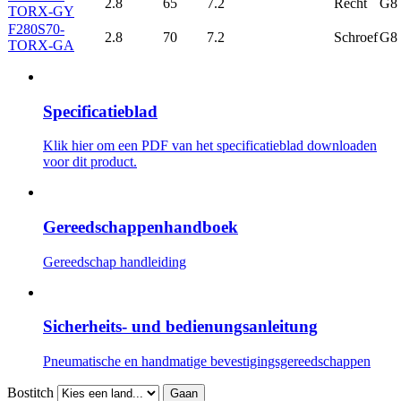
2.8
65
7.2
Recht
G8
TORX-GY
F280S70-
2.8
70
7.2
Schroef
G8
TORX-GA
Specificatieblad
Klik hier om een ​​PDF van het specificatieblad downloaden
voor dit product.
Gereedschappenhandboek
Gereedschap handleiding
Sicherheits- und bedienungsanleitung
Pneumatische en handmatige bevestigingsgereedschappen
Bostitch
Gaan