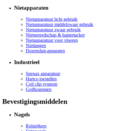
Nietapparaten
Nietapparatuur licht gebruik
Nietapparatuur middelzwaar gebruik
Nietapparatuur zwaar gebruik
Nietgereedschap & hamertacker
Nietapparatuur voor vloeren
Niettangen
Dozensluit-apparaten
Industrieel
Spenax apparatuur
Hartco toestellen
Coil clip systeem
Golfkrammen
Bevestigingsmiddelen
Nagels
Rolspijkers