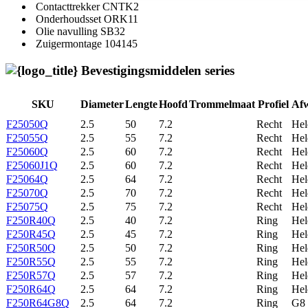
Contacttrekker
CNTK2
Onderhoudsset
ORK11
Olie navulling
SB32
Zuigermontage
104145
Bevestigingsmiddelen series
SKU
Diameter
Lengte
Hoofd
Trommelmaat
Profiel
Af
F25050Q
2.5
50
7.2
Recht
Hel
F25055Q
2.5
55
7.2
Recht
Hel
F25060Q
2.5
60
7.2
Recht
Hel
F25060J1Q
2.5
60
7.2
Recht
Hel
F25064Q
2.5
64
7.2
Recht
Hel
F25070Q
2.5
70
7.2
Recht
Hel
F25075Q
2.5
75
7.2
Recht
Hel
F250R40Q
2.5
40
7.2
Ring
Hel
F250R45Q
2.5
45
7.2
Ring
Hel
F250R50Q
2.5
50
7.2
Ring
Hel
F250R55Q
2.5
55
7.2
Ring
Hel
F250R57Q
2.5
57
7.2
Ring
Hel
F250R64Q
2.5
64
7.2
Ring
Hel
F250R64G8Q
2.5
64
7.2
Ring
G8