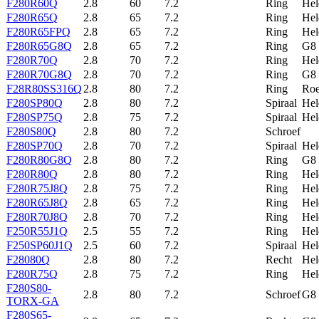
F280R60Q
2.8
60
7.2
Ring
Hel
F280R65Q
2.8
65
7.2
Ring
Hel
F280R65FPQ
2.8
65
7.2
Ring
Hel
F280R65G8Q
2.8
65
7.2
Ring
G8
F280R70Q
2.8
70
7.2
Ring
Hel
F280R70G8Q
2.8
70
7.2
Ring
G8
F28R80SS316Q
2.8
80
7.2
Ring
Roe
F280SP80Q
2.8
80
7.2
Spiraal
Hel
F280SP75Q
2.8
75
7.2
Spiraal
Hel
F280S80Q
2.8
80
7.2
Schroef
F280SP70Q
2.8
70
7.2
Spiraal
Hel
F280R80G8Q
2.8
80
7.2
Ring
G8
F280R80Q
2.8
80
7.2
Ring
Hel
F280R75J8Q
2.8
75
7.2
Ring
Hel
F280R65J8Q
2.8
65
7.2
Ring
Hel
F280R70J8Q
2.8
70
7.2
Ring
Hel
F250R55J1Q
2.5
55
7.2
Ring
Hel
F250SP60J1Q
2.5
60
7.2
Spiraal
Hel
F28080Q
2.8
80
7.2
Recht
Hel
F280R75Q
2.8
75
7.2
Ring
Hel
F280S80-
2.8
80
7.2
Schroef
G8
TORX-GA
F280S65-