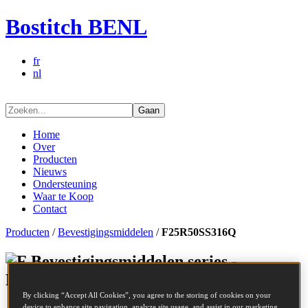
Bostitch BENL
fr
nl
Gaan
Home
Over
Producten
Nieuws
Ondersteuning
Waar te Koop
Contact
Producten
/
Bevestigingsmiddelen
/
F25R50SS316Q
Bevestigingsmiddelen series -
F25R50SS316Q
By clicking “Accept All Cookies”, you agree to the storing of cookies on your
device to enhance site navigation, analyze site usage, and assist in our marketing