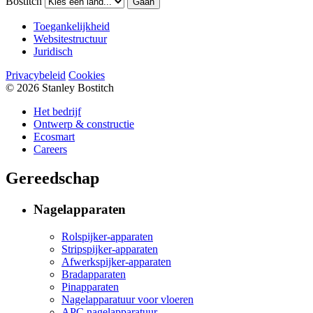
Bostitch
Gaan
Toegankelijkheid
Websitestructuur
Juridisch
Privacybeleid
Cookies
© 2026 Stanley Bostitch
Het bedrijf
Ontwerp & constructie
Ecosmart
Careers
Gereedschap
Nagelapparaten
Rolspijker-apparaten
Stripspijker-apparaten
Afwerkspijker-apparaten
Bradapparaten
Pinapparaten
Nagelapparatuur voor vloeren
APC nagelapparatuur