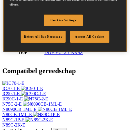
SKU
F25R50SS316Q
efforts.
Omschrijving
COIL 2.50-50 RING SS316 6.6M
Diameter
2.5 mm
Hoofd
7.2 mm
Cookies Settings
Lengte
50 mm
Profiel
Ring
Reject All But Necessary
Accept All Cookies
Afwerking
Roestvrij
Hoeveelheid per box
7920
DoP
DOP-EU_25_RRSS
Compatibel gereedschap
IC70-1-E
IC90-1-E
IC90C-1-E
N75C-2-E
N8090CB-1ML-E
N80CB-1ML-E
N89C-1P-E
N89C-2K-E