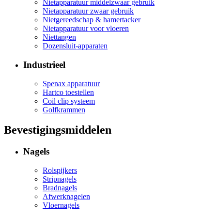
Nietapparatuur middelzwaar gebruik
Nietapparatuur zwaar gebruik
Nietgereedschap & hamertacker
Nietapparatuur voor vloeren
Niettangen
Dozensluit-apparaten
Industrieel
Spenax apparatuur
Hartco toestellen
Coil clip systeem
Golfkrammen
Bevestigingsmiddelen
Nagels
Rolspijkers
Stripnagels
Bradnagels
Afwerknagelen
Vloernagels