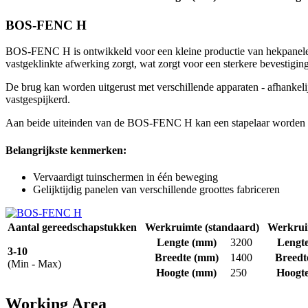
BOS-FENC H
BOS-FENC H is ontwikkeld voor een kleine productie van hekpanelen v
vastgeklinkte afwerking zorgt, wat zorgt voor een sterkere bevestiging
De brug kan worden uitgerust met verschillende apparaten - afhankel
vastgespijkerd.
Aan beide uiteinden van de BOS-FENC H kan een stapelaar worden to
Belangrijkste kenmerken:
Vervaardigt tuinschermen in één beweging
Gelijktijdig panelen van verschillende groottes fabriceren
Aantal gereedschapstukken
Werkruimte (standaard)
Werkruim
Lengte
(mm)
3200
Lengt
3-10
Breedte
(mm)
1400
Breedt
(Min - Max)
Hoogte
(mm)
250
Hoogt
Working Area