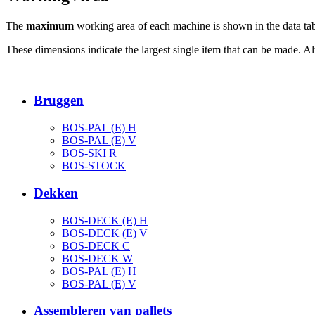
The
maximum
working area of each machine is shown in the data tab
These dimensions indicate the largest single item that can be made. Al
Bruggen
BOS-PAL (E) H
BOS-PAL (E) V
BOS-SKI R
BOS-STOCK
Dekken
BOS-DECK (E) H
BOS-DECK (E) V
BOS-DECK C
BOS-DECK W
BOS-PAL (E) H
BOS-PAL (E) V
Assembleren van pallets