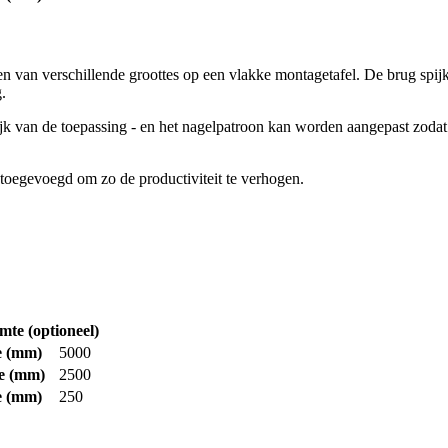
an verschillende groottes op een vlakke montagetafel. De brug spijke
.
ijk van de toepassing - en het nagelpatroon kan worden aangepast zod
egevoegd om zo de productiviteit te verhogen.
te (optioneel)
e
(mm)
5000
e
(mm)
2500
e
(mm)
250