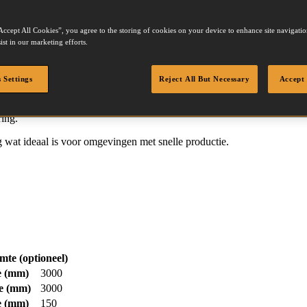
Accept All Cookies”, you agree to the storing of cookies on your device to enhance site navigation
ist in our marketing efforts.
 Settings
Reject All But Necessary
Accept 
oorten hekwerkpanelen - aaneengesloten of overlappend (waney) - m
ring.
wat ideaal is voor omgevingen met snelle productie.
te (optioneel)
e
(mm)
3000
e
(mm)
3000
e
(mm)
150