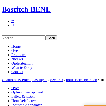
Bostitch BENL
fr
nl
Gaan
Home
Over
Producten
Nieuws
Ondersteuning
Waar te Koop
Contact
Geautomatiseerde oplossingen
/
Sectoren
/
Industriële apparaten
/
Tui
Over
Oplossingen op maat
Pallets & kisten
Houtskeletbouw
Industriële apparaten