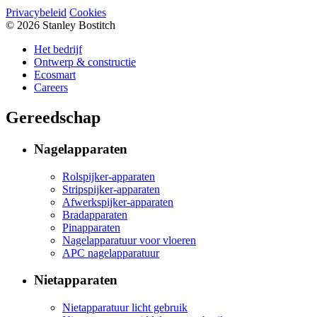
Privacybeleid
Cookies
© 2026 Stanley Bostitch
Het bedrijf
Ontwerp & constructie
Ecosmart
Careers
Gereedschap
Nagelapparaten
Rolspijker-apparaten
Stripspijker-apparaten
Afwerkspijker-apparaten
Bradapparaten
Pinapparaten
Nagelapparatuur voor vloeren
APC nagelapparatuur
Nietapparaten
Nietapparatuur licht gebruik