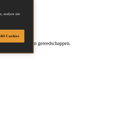
, analyze site
All Cookies
et zeven of negen gereedschappen.