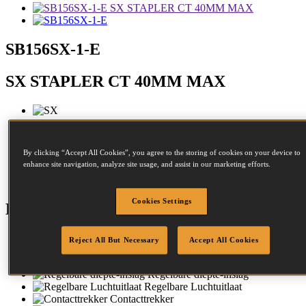
SB156SX-1-E
SX STAPLER CT 40MM MAX
Diameter:
0.9 - 1.3mm
By clicking “Accept All Cookies”, you agree to the storing of cookies on your device to
Kroon:
5.6 - 5.6mm
enhance site navigation, analyze site usage, and assist in our marketing efforts.
Lengte:
12 - 40mm
Cookies Settings
Kenmerken
Aluminiumbehuizing
Reject All But Necessary
Accept All Cookies
Comfortabele rubberen greep
No mar tip
Regelbare diepte-inslag
Regelbare Luchtuitlaat
Contacttrekker