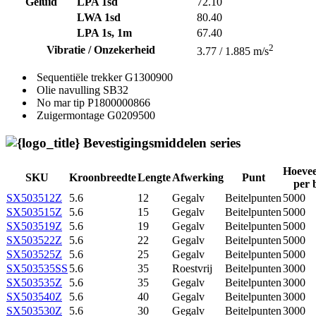
Geluid
LPA 1sd
72.10
LWA 1sd
80.40
LPA 1s, 1m
67.40
2
Vibratie / Onzekerheid
3.77 / 1.885 m/s
Sequentiële trekker
G1300900
Olie navulling
SB32
No mar tip
P1800000866
Zuigermontage
G0209500
Bevestigingsmiddelen series
Hoevee
SKU
Kroonbreedte
Lengte
Afwerking
Punt
per 
SX503512Z
5.6
12
Gegalv
Beitelpunten
5000
SX503515Z
5.6
15
Gegalv
Beitelpunten
5000
SX503519Z
5.6
19
Gegalv
Beitelpunten
5000
SX503522Z
5.6
22
Gegalv
Beitelpunten
5000
SX503525Z
5.6
25
Gegalv
Beitelpunten
5000
SX503535SS
5.6
35
Roestvrij
Beitelpunten
3000
SX503535Z
5.6
35
Gegalv
Beitelpunten
3000
SX503540Z
5.6
40
Gegalv
Beitelpunten
3000
SX503530Z
5.6
30
Gegalv
Beitelpunten
3000