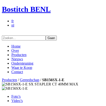
Bostitch BENL
fr
nl
Gaan
Home
Over
Producten
Nieuws
Ondersteuning
Waar te Koop
Contact
Producten
/
Gereedschap
/
SB156SX-1-E
Foto’s
Video’s