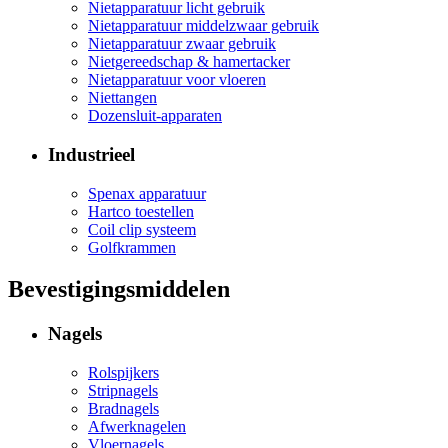
Nietapparatuur licht gebruik
Nietapparatuur middelzwaar gebruik
Nietapparatuur zwaar gebruik
Nietgereedschap & hamertacker
Nietapparatuur voor vloeren
Niettangen
Dozensluit-apparaten
Industrieel
Spenax apparatuur
Hartco toestellen
Coil clip systeem
Golfkrammen
Bevestigingsmiddelen
Nagels
Rolspijkers
Stripnagels
Bradnagels
Afwerknagelen
Vloernagels