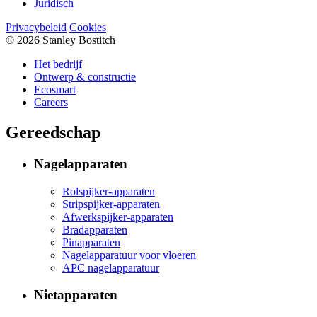
Juridisch
Privacybeleid
Cookies
© 2026 Stanley Bostitch
Het bedrijf
Ontwerp & constructie
Ecosmart
Careers
Gereedschap
Nagelapparaten
Rolspijker-apparaten
Stripspijker-apparaten
Afwerkspijker-apparaten
Bradapparaten
Pinapparaten
Nagelapparatuur voor vloeren
APC nagelapparatuur
Nietapparaten