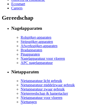
Ecosmart
Careers
Gereedschap
Nagelapparaten
Rolspijker-apparaten
Stripspijker-apparaten
Afwerkspijker-apparaten
Bradapparaten
Pinapparaten
Nagelapparatuur voor vloeren
APC nagelapparatuur
Nietapparaten
Nietapparatuur licht gebruik
Nietapparatuur middelzwaar gebruik
Nietapparatuur zwaar gebruik
Nietgereedschap & hamertacker
Nietapparatuur voor vloeren
Niettangen