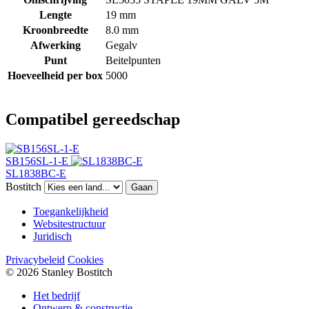
Lengte
19 mm
Kroonbreedte
8.0 mm
Afwerking
Gegalv
Punt
Beitelpunten
Hoeveelheid per box
5000
Compatibel gereedschap
SB156SL-1-E
SL1838BC-E
Bostitch
Gaan
Toegankelijkheid
Websitestructuur
Juridisch
Privacybeleid
Cookies
© 2026 Stanley Bostitch
Het bedrijf
Ontwerp & constructie