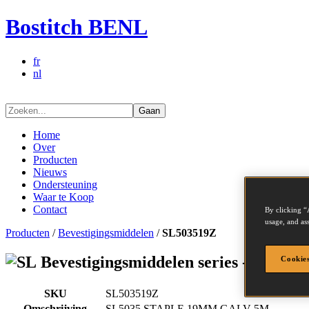
Bostitch BENL
fr
nl
Gaan
Home
Over
Producten
Nieuws
Ondersteuning
Waar te Koop
Contact
By clicking “
usage, and ass
Producten
/
Bevestigingsmiddelen
/
SL503519Z
Bevestigingsmiddelen series - SL503
Cookies
SKU
SL503519Z
Omschrijving
SL5035 STAPLE 19MM GALV 5M