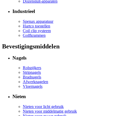
Dozensluit-apparaten
Industrieel
Spenax apparatuur
Hartco toestellen
Coil clip systeem
Golfkrammen
Bevestigingsmiddelen
Nagels
Rolspijkers
Stripnagels
Bradnagels
Afwerknagelen
Vloernagels
Nieten
Nieten voor licht gebruik
Nieten voor middelmatig gebruik
Nieten voor zwaar gebruik