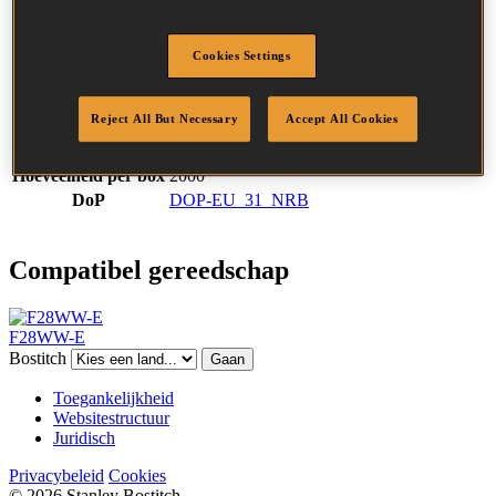
SKU
S310R70
Omschrijving
STICK NAIL 3.10-70 RING 2M
Diameter
3.1 mm
Cookies Settings
Hoofd
7.5 mm
Lengte
70 mm
Reject All But Necessary
Accept All Cookies
Profiel
Ring
Afwerking
Helder
Hoeveelheid per box
2000
DoP
DOP-EU_31_NRB
Compatibel gereedschap
F28WW-E
Bostitch
Gaan
Toegankelijkheid
Websitestructuur
Juridisch
Privacybeleid
Cookies
© 2026 Stanley Bostitch