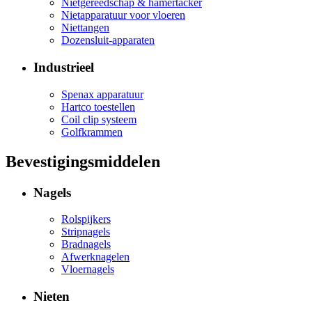
Nietgereedschap & hamertacker
Nietapparatuur voor vloeren
Niettangen
Dozensluit-apparaten
Industrieel
Spenax apparatuur
Hartco toestellen
Coil clip systeem
Golfkrammen
Bevestigingsmiddelen
Nagels
Rolspijkers
Stripnagels
Bradnagels
Afwerknagelen
Vloernagels
Nieten