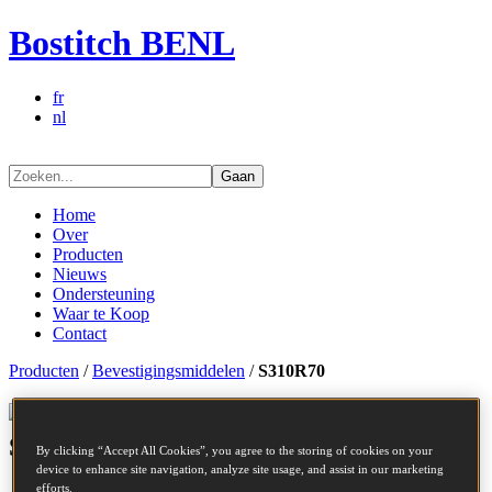
Bostitch BENL
fr
nl
Gaan
Home
Over
Producten
Nieuws
Ondersteuning
Waar te Koop
Contact
Producten
/
Bevestigingsmiddelen
/
S310R70
Bevestigingsmiddelen series -
S310R70
By clicking “Accept All Cookies”, you agree to the storing of cookies on your
device to enhance site navigation, analyze site usage, and assist in our marketing
efforts.