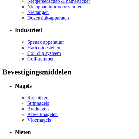
Nietgereedschap & hamertacker
Nietapparatuur voor vloeren
Niettangen
Dozensluit-apparaten
Industrieel
Spenax apparatuur
Hartco toestellen
Coil clip systeem
Golfkrammen
Bevestigingsmiddelen
Nagels
Rolspijkers
Stripnagels
Bradnagels
Afwerknagelen
Vloernagels
Nieten