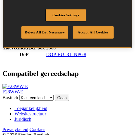
SKU
S31090G8
Omschrijving
STICK NAIL 3.10-90 PLAIN GAL8 2M
Diameter
3.1 mm
Cookies Settings
Hoofd
7.5 mm
Lengte
90 mm
Reject All But Necessary
Accept All Cookies
Profiel
Recht
Afwerking
G8
Hoeveelheid per box
2000
DoP
DOP-EU_31_NPG8
Compatibel gereedschap
F28WW-E
Bostitch
Gaan
Toegankelijkheid
Websitestructuur
Juridisch
Privacybeleid
Cookies
© 2026 Stanley Bostitch