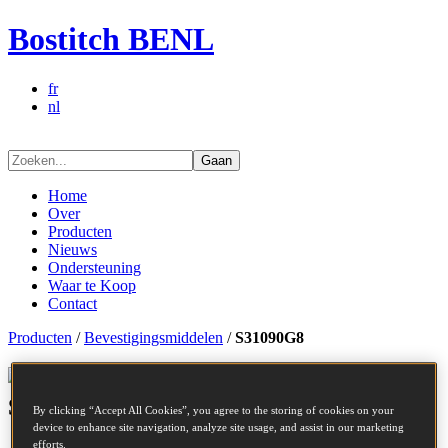
Bostitch BENL
fr
nl
Gaan
Home
Over
Producten
Nieuws
Ondersteuning
Waar te Koop
Contact
Producten
/
Bevestigingsmiddelen
/
S31090G8
Bevestigingsmiddelen series -
S31090G8
By clicking “Accept All Cookies”, you agree to the storing of cookies on your
device to enhance site navigation, analyze site usage, and assist in our marketing
efforts.