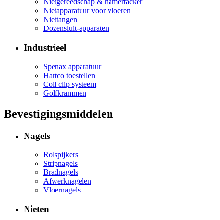
Nietgereedschap & hamertacker
Nietapparatuur voor vloeren
Niettangen
Dozensluit-apparaten
Industrieel
Spenax apparatuur
Hartco toestellen
Coil clip systeem
Golfkrammen
Bevestigingsmiddelen
Nagels
Rolspijkers
Stripnagels
Bradnagels
Afwerknagelen
Vloernagels
Nieten