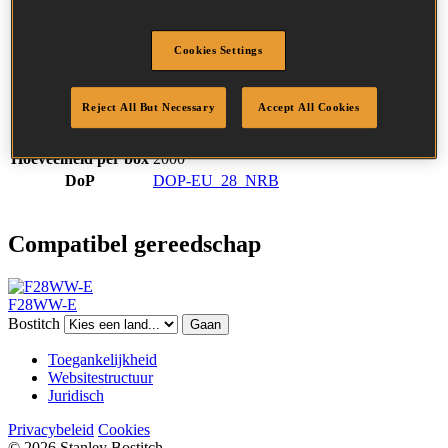
SKU
S280R50
Omschrijving
STICK NAIL 2.80-50 RING 2M
Diameter
2.8 mm
Cookies Settings
Hoofd
7.5 mm
Lengte
50 mm
Reject All But Necessary
Accept All Cookies
Profiel
Ring
Afwerking
Helder
Hoeveelheid per box
2000
DoP
DOP-EU_28_NRB
Compatibel gereedschap
F28WW-E
Bostitch
Gaan
Toegankelijkheid
Websitestructuur
Juridisch
Privacybeleid
Cookies
© 2026 Stanley Bostitch