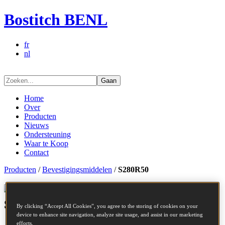
Bostitch BENL
fr
nl
Gaan
Home
Over
Producten
Nieuws
Ondersteuning
Waar te Koop
Contact
Producten
/
Bevestigingsmiddelen
/
S280R50
Bevestigingsmiddelen series -
S280R50
By clicking “Accept All Cookies”, you agree to the storing of cookies on your
device to enhance site navigation, analyze site usage, and assist in our marketing
efforts.