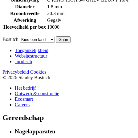
Diameter
1.8 mm
Kroonbreedte
20.3 mm
Afwerking
Gegalv
Hoeveelheid per box
10000
Bostitch
Gaan
Toegankelijkheid
Websitestructuur
Juridisch
Privacybeleid
Cookies
© 2026 Stanley Bostitch
Het bedrijf
Ontwerp & constructie
Ecosmart
Careers
Gereedschap
Nagelapparaten