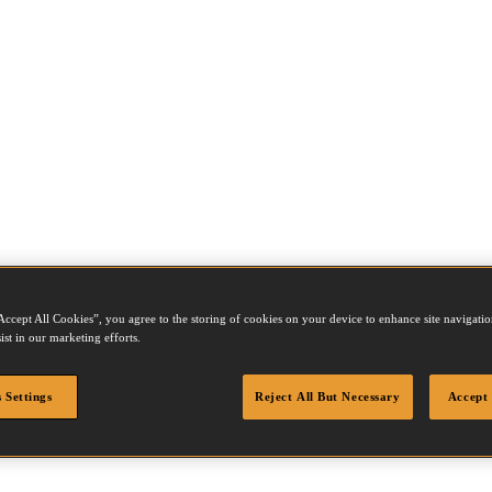
Accept All Cookies”, you agree to the storing of cookies on your device to enhance site navigation
ist in our marketing efforts.
 Settings
Reject All But Necessary
Accept 
 RING15G100B