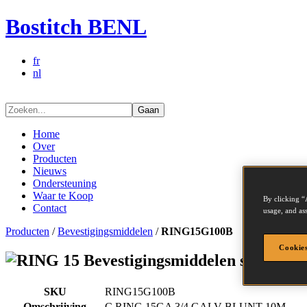
Bostitch BENL
fr
nl
Gaan
Home
Over
Producten
Nieuws
Ondersteuning
Waar te Koop
By clicking “
Contact
usage, and ass
Producten
/
Bevestigingsmiddelen
/
RING15G100B
Cookies
Bevestigingsmiddelen series -
SKU
RING15G100B
Omschrijving
C RING 15GA 3/4 GALV BLUNT 10M