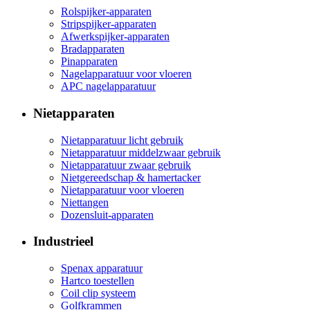
Rolspijker-apparaten
Stripspijker-apparaten
Afwerkspijker-apparaten
Bradapparaten
Pinapparaten
Nagelapparatuur voor vloeren
APC nagelapparatuur
Nietapparaten
Nietapparatuur licht gebruik
Nietapparatuur middelzwaar gebruik
Nietapparatuur zwaar gebruik
Nietgereedschap & hamertacker
Nietapparatuur voor vloeren
Niettangen
Dozensluit-apparaten
Industrieel
Spenax apparatuur
Hartco toestellen
Coil clip systeem
Golfkrammen