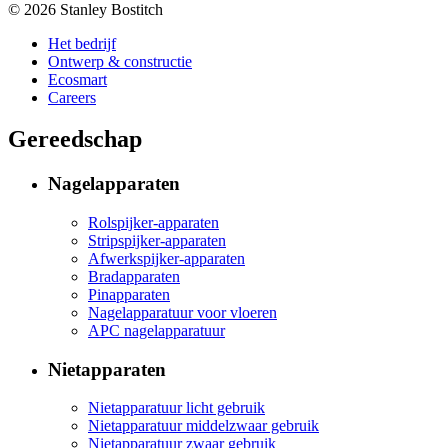
© 2026 Stanley Bostitch
Het bedrijf
Ontwerp & constructie
Ecosmart
Careers
Gereedschap
Nagelapparaten
Rolspijker-apparaten
Stripspijker-apparaten
Afwerkspijker-apparaten
Bradapparaten
Pinapparaten
Nagelapparatuur voor vloeren
APC nagelapparatuur
Nietapparaten
Nietapparatuur licht gebruik
Nietapparatuur middelzwaar gebruik
Nietapparatuur zwaar gebruik