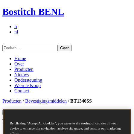
Bostitch BENL
fr
nl
Gaan
Home
Over
Producten
Nieuws
Ondersteuning
Waar te Koop
Contact
Producten
/
Bevestigingsmiddelen
/
BT1340SS
Bevestigingsmiddelen series -
BT1340SS
By clicking “Accept All Cookies”, you agree to the storing of cookies on your
device to enhance site navigation, analyze site usage, and assist in our marketing
efforts.