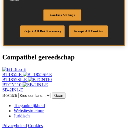
SKU
BT1340SS
Omschrijving
MINIBRADS 40 INOX 5M
Diameter
1.25 mm
Cookies Settings
Hoofd
2 mm
Lengte
40 mm
Reject All But Necessary
Accept All Cookies
Afwerking
Inox
Hoeveelheid per box
5000
Compatibel gereedschap
BT1855-E
BT1855SP-E
BTCN110
SB-2IN1-E
Bostitch
Gaan
Toegankelijkheid
Websitestructuur
Juridisch
Privacybeleid
Cookies