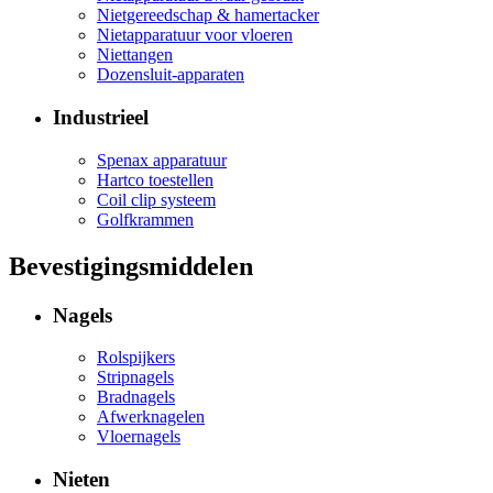
Nietgereedschap & hamertacker
Nietapparatuur voor vloeren
Niettangen
Dozensluit-apparaten
Industrieel
Spenax apparatuur
Hartco toestellen
Coil clip systeem
Golfkrammen
Bevestigingsmiddelen
Nagels
Rolspijkers
Stripnagels
Bradnagels
Afwerknagelen
Vloernagels
Nieten