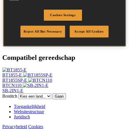
SKU
BT1325SS
Omschrijving
MINIBRADS 25 INOX 5M
Diameter
1.25 mm
Cookies Settings
Hoofd
2 mm
Lengte
25 mm
Reject All But Necessary
Accept All Cookies
Afwerking
Inox
Hoeveelheid per box
5000
Compatibel gereedschap
BT1855-E
BT1855SP-E
BTCN110
SB-2IN1-E
Bostitch
Gaan
Toegankelijkheid
Websitestructuur
Juridisch
Privacybeleid
Cookies