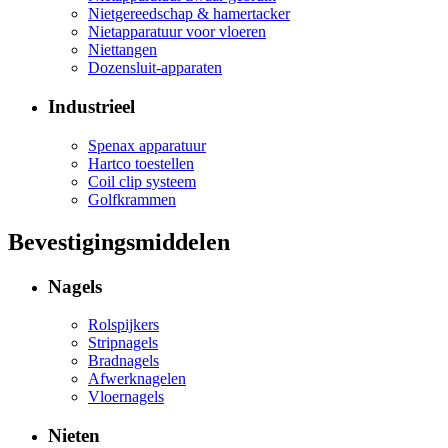
Nietgereedschap & hamertacker
Nietapparatuur voor vloeren
Niettangen
Dozensluit-apparaten
Industrieel
Spenax apparatuur
Hartco toestellen
Coil clip systeem
Golfkrammen
Bevestigingsmiddelen
Nagels
Rolspijkers
Stripnagels
Bradnagels
Afwerknagelen
Vloernagels
Nieten