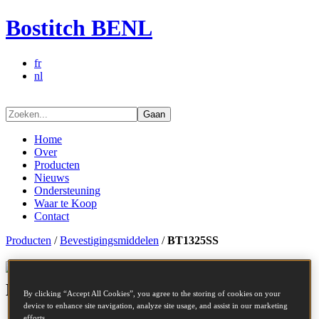
Bostitch BENL
fr
nl
Gaan
Home
Over
Producten
Nieuws
Ondersteuning
Waar te Koop
Contact
Producten
/
Bevestigingsmiddelen
/
BT1325SS
Bevestigingsmiddelen series -
BT1325SS
By clicking “Accept All Cookies”, you agree to the storing of cookies on your
device to enhance site navigation, analyze site usage, and assist in our marketing
efforts.