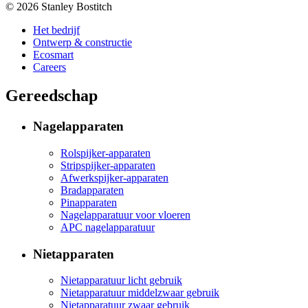
© 2026 Stanley Bostitch
Het bedrijf
Ontwerp & constructie
Ecosmart
Careers
Gereedschap
Nagelapparaten
Rolspijker-apparaten
Stripspijker-apparaten
Afwerkspijker-apparaten
Bradapparaten
Pinapparaten
Nagelapparatuur voor vloeren
APC nagelapparatuur
Nietapparaten
Nietapparatuur licht gebruik
Nietapparatuur middelzwaar gebruik
Nietapparatuur zwaar gebruik