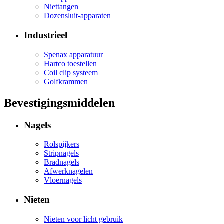
Niettangen
Dozensluit-apparaten
Industrieel
Spenax apparatuur
Hartco toestellen
Coil clip systeem
Golfkrammen
Bevestigingsmiddelen
Nagels
Rolspijkers
Stripnagels
Bradnagels
Afwerknagelen
Vloernagels
Nieten
Nieten voor licht gebruik