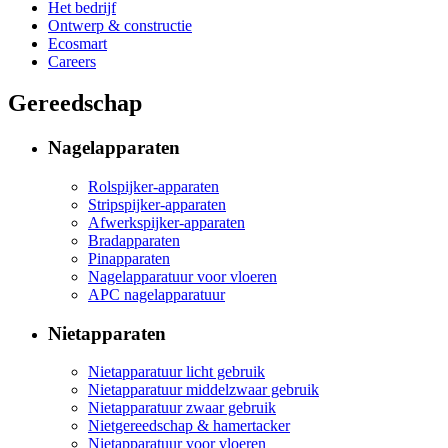
Het bedrijf
Ontwerp & constructie
Ecosmart
Careers
Gereedschap
Nagelapparaten
Rolspijker-apparaten
Stripspijker-apparaten
Afwerkspijker-apparaten
Bradapparaten
Pinapparaten
Nagelapparatuur voor vloeren
APC nagelapparatuur
Nietapparaten
Nietapparatuur licht gebruik
Nietapparatuur middelzwaar gebruik
Nietapparatuur zwaar gebruik
Nietgereedschap & hamertacker
Nietapparatuur voor vloeren