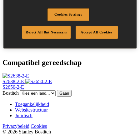
SKU
1193280Z
Omschrijving
S2/16WC DP STAPLE 32MM 8400
Lengte
32 mm
Cookies Settings
Kroonbreedte
25.0 mm
Afwerking
Stanox
Reject All But Necessary
Accept All Cookies
Punt
Uiteenlopende
Hoeveelheid per box
8400
Compatibel gereedschap
S2638-2-E
S2650-2-E
Bostitch
Gaan
Toegankelijkheid
Websitestructuur
Juridisch
Privacybeleid
Cookies
© 2026 Stanley Bostitch