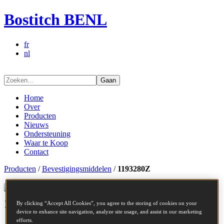
Bostitch BENL
fr
nl
Gaan
Home
Over
Producten
Nieuws
Ondersteuning
Waar te Koop
Contact
Producten
/
Bevestigingsmiddelen
/
1193280Z
Bevestigingsmiddelen series -
1193280Z
By clicking “Accept All Cookies”, you agree to the storing of cookies on your
device to enhance site navigation, analyze site usage, and assist in our marketing
efforts.