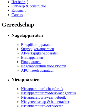
Het bedrijf
Ontwerp & constructie
Ecosmart
Careers
Gereedschap
Nagelapparaten
Rolspijker-apparaten
Stripspijker-apparaten
Afwerkspijker-apparaten
Bradapparaten
Pinapparaten
Nagelapparatuur voor vloeren
APC nagelapparatuur
Nietapparaten
Nietapparatuur licht gebruik
Nietapparatuur middelzwaar gebruik
Nietapparatuur zwaar gebruik
Nietgereedschap & hamertacker
Nietapparatuur voor vloeren