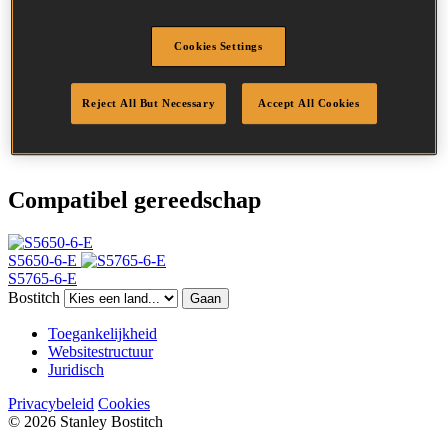
SKU
1105001Z
Omschrijving
S5/100 STAPLE 50MM 10M
Lengte
50 mm
Cookies Settings
Kroonbreedte
11.1 mm
Afwerking
Gegalv
Reject All But Necessary
Accept All Cookies
Punt
Beitelpunten
Hoeveelheid per box
10000
Compatibel gereedschap
S5650-6-E
S5765-6-E
Bostitch
Gaan
Toegankelijkheid
Websitestructuur
Juridisch
Privacybeleid
Cookies
© 2026 Stanley Bostitch