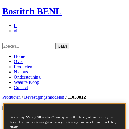
Bostitch BENL
fr
nl
Gaan
Home
Over
Producten
Nieuws
Ondersteuning
Waar te Koop
Contact
Producten
/
Bevestigingsmiddelen
/
1105001Z
Bevestigingsmiddelen series -
1105001Z
By clicking “Accept All Cookies”, you agree to the storing of cookies on your
device to enhance site navigation, analyze site usage, and assist in our marketing
efforts.