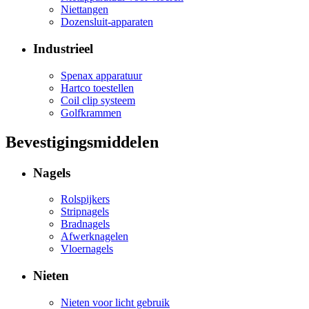
Niettangen
Dozensluit-apparaten
Industrieel
Spenax apparatuur
Hartco toestellen
Coil clip systeem
Golfkrammen
Bevestigingsmiddelen
Nagels
Rolspijkers
Stripnagels
Bradnagels
Afwerknagelen
Vloernagels
Nieten
Nieten voor licht gebruik